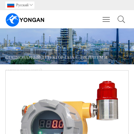
Pусский

Toggle main m
СТАЦИОНАРНЫЙ ДЕТЕКТОР ГАЗА С ДИСПЛЕЕМ И
СИГНАЛИЗАЦИЕЙ