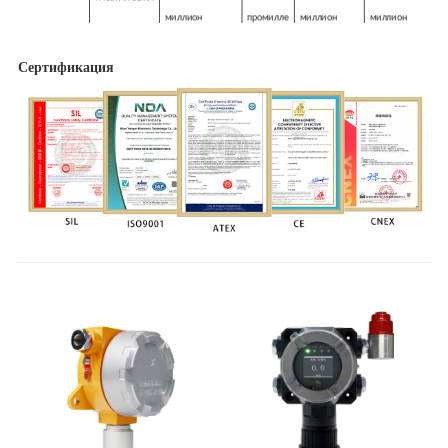
миллион
промилле
миллион
миллион
0-100 частей на
1
20 частей на
50 частей на
CLO2
миллион
промилле
миллион
миллион
Сертификация
0-100 частей на
1
20 частей на
50 частей на
C2H3CL
миллион
промилле
миллион
миллион
0-100 частей на
1
20 частей на
50 частей на
CH2O
миллион
промилле
миллион
миллион
0-100 частей на
1
20 частей на
50 частей на
ПИД
миллион
промилле
миллион
миллион
(настраиваемый)
Примечание:
1. Указанные диапазоны обнаружения являются обычными диапазонами.
Если вам нужен специальный диапазон, вы можете связаться с нами для
настройки.
2. Можно установить значение сигнала тревоги.