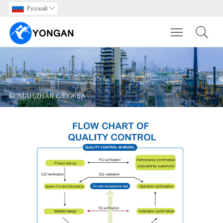
Pусский

Toggle main m
КОМАНДНАЯ СЛУЖБА