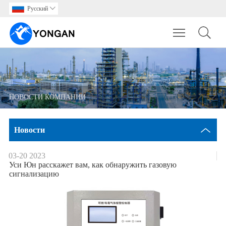
Pусский

Toggle main m
НОВОСТИ КОМПАНИИ
Hовости
03-20
2023
Уси Юн расскажет вам, как обнаружить газовую
сигнализацию