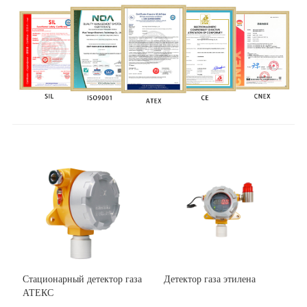
0-100 частей на
1
20 частей на
50 частей на
C2H3CL
миллион
промилле
миллион
миллион
0-100 частей на
1
20 частей на
50 частей на
CH2O
миллион
промилле
миллион
миллион
0-100 частей на
1
20 частей на
50 частей на
ПИД
миллион
промилле
миллион
миллион
(настраиваемый)
Примечание:
1. Указанные диапазоны обнаружения являются обычными диапазонами.
Если вам нужен специальный диапазон, вы можете связаться с нами для
настройки.
2. Можно установить значение сигнала тревоги.
Стационарный детектор газа
Детектор газа этилена
АТЕКС