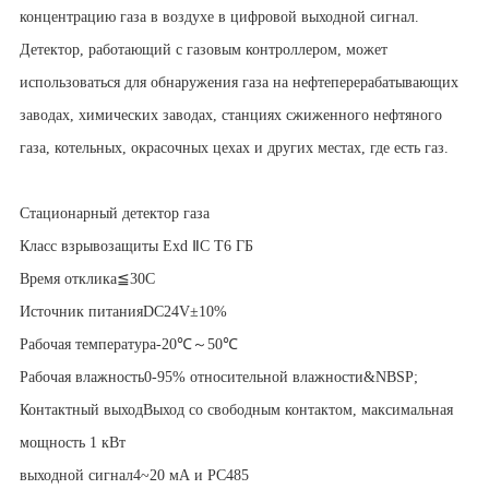
концентрацию газа в воздухе в цифровой выходной сигнал.
Детектор, работающий с газовым контроллером, может
использоваться для обнаружения газа на нефтеперерабатывающих
заводах, химических заводах, станциях сжиженного нефтяного
газа, котельных, окрасочных цехах и других местах, где есть газ.
Стационарный детектор газа
Класс взрывозащиты Exd ⅡC T6 ГБ
Время отклика
≦30С
Источник питания
DC24V±10%
Рабочая температура
-20℃～50℃
Рабочая влажность
0-95% относительной влажности&NBSP;
Контактный выход
Выход со свободным контактом, максимальная
мощность 1 кВт
выходной сигнал
4~20 мА и РС485